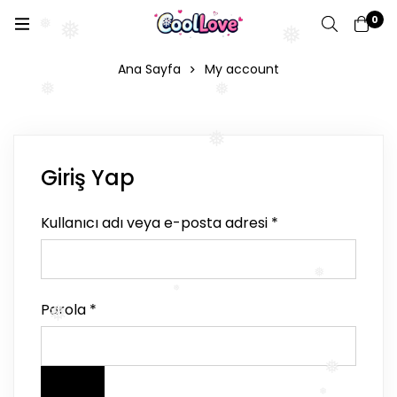
0
❅
❅
❅
❅
Ana Sayfa
My account
❅
❅
❅
Giriş Yap
Kullanıcı adı veya e-posta adresi
*
❅
❅
Parola
*
❅
❅
❅