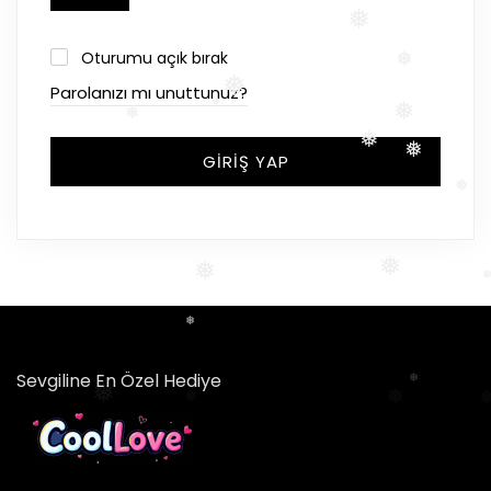
❅
Oturumu açık bırak
❅
❅
Parolanızı mı unuttunuz?
❅
❅
❅
❅
❅
GIRIŞ YAP
❅
❅
❅
❅
Sevgiline En Özel Hediye
❅
❅
❅