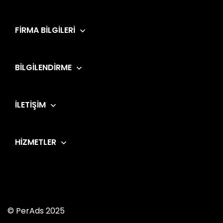
FIRMA BILGILERI
BILGILENDIRME
İLETIŞIM
HIZMETLER
© PerAds 2025