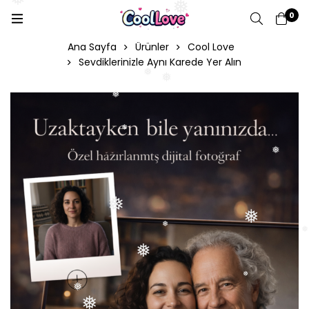
❅
0
❅
Ana Sayfa
Ürünler
Cool Love
Sevdiklerinizle Aynı Karede Yer Alın
❅
❅
❅
❅
❅
❅
❅
❅
❅
❅
❅
❅