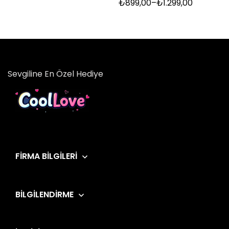
₺
899,00
–
₺
1.299,00
Sevgiline En Özel Hediye
FIRMA BILGILERI
BILGILENDIRME