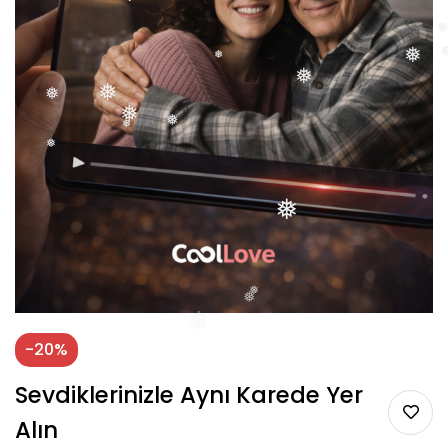
❅
❅
❅
❅
❅
❅
❅
❅
❅
❅
❅
❅
❅
❅
❅
-20%
Sevdiklerinizle Aynı Karede Yer
Alın